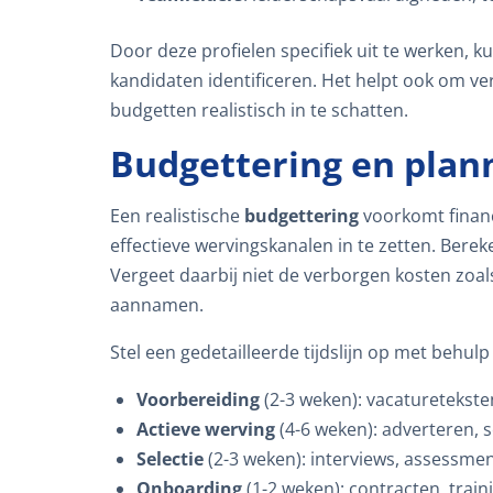
Door deze profielen specifiek uit te werken, k
kandidaten identificeren. Het helpt ook om 
budgetten realistisch in te schatten.
Budgettering en plan
Een realistische
budgettering
voorkomt financ
effectieve wervingskanalen in te zetten. Ber
Vergeet daarbij niet de verborgen kosten zoals
aannamen.
Stel een gedetailleerde tijdslijn op met behul
Voorbereiding
(2-3 weken): vacaturetekste
Actieve werving
(4-6 weken): adverteren, 
Selectie
(2-3 weken): interviews, assessmen
Onboarding
(1-2 weken): contracten, trai