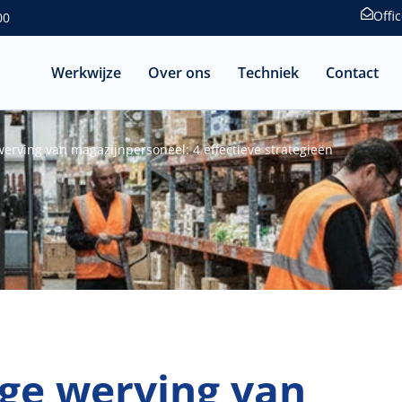
Off
00
Werkwijze
Over ons
Techniek
Contact
werving van magazijnpersoneel: 4 effectieve strategieën
ige werving van