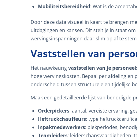
Mobiliteitsbereidheid
: Wat is de acceptab
Door deze data visueel in kaart te brengen met
uitdagingen en kansen. Dit stelt je in staat om
wervingsinspanningen daar slim op af te ste
Vaststellen van pers
Het nauwkeurig
vaststellen van je personee
hoge wervingskosten. Bepaal per afdeling en 
onderscheid tussen structurele en tijdelijke b
Maak een gedetailleerde lijst van benodigde pr
Orderpickers
: aantal, vereiste ervaring, g
Heftruckchauffeurs
: type heftruckcertific
Inpakmedewerkers
: piekperiodes, benodig
Teamleiders
: leiderschapsvaardigheden, t