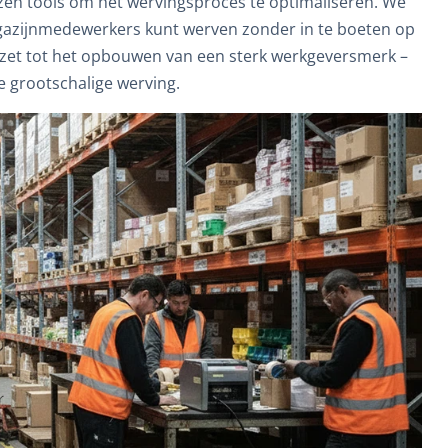
ezen tools om het wervingsproces te optimaliseren. We
agazijnmedewerkers kunt werven zonder in te boeten op
inzet tot het opbouwen van een sterk werkgeversmerk –
 grootschalige werving.