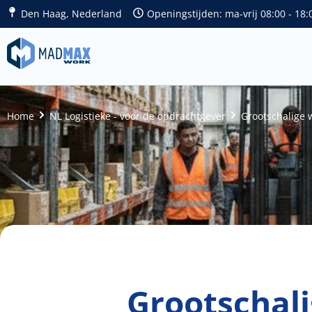
Den Haag, Nederland
Openingstijden: ma-vrij 08:00 - 18:
Home
NL Logistieke - voor de opdrachtgever
Grootschalige 
Grootschal